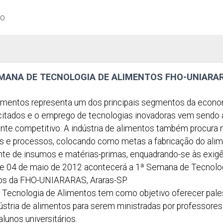
ão
EMANA DE TECNOLOGIA DE ALIMENTOS FHO-UNIARA
alimentos representa um dos principais segmentos da econo
itados e o emprego de tecnologias inovadoras vem sendo 
te competitivo. A indústria de alimentos também procura
s e processos, colocando como metas a fabricação do ali
ente de insumos e matérias-primas, enquadrando-se às exigên
 e 04 de maio de 2012 acontecerá a 1ª Semana de Tecnolog
tos da FHO-UNIARARAS, Araras-SP.
Tecnologia de Alimentos tem como objetivo oferecer pale
ústria de alimentos para serem ministradas por professores
alunos universitários.