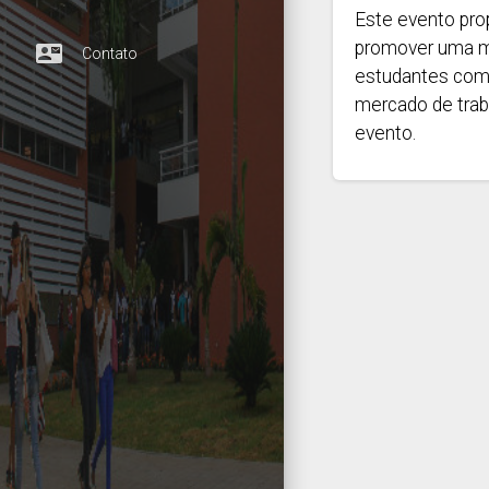
Este evento prop
promover uma ma
contact_mail
Contato
estudantes com 
mercado de trab
evento.