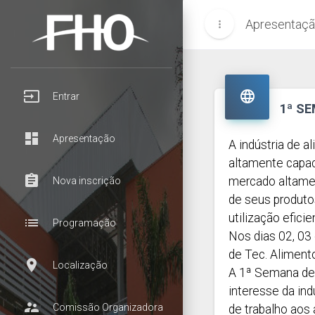
Apresentaç
more_vert
input

Entrar
1ª S
dashboard
Apresentação
A indústria de 
altamente capac
assignment
mercado altamen
Nova inscrição
de seus produto
utilização efici
list
Programação
Nos dias 02, 03
de Tec. Alimen
room
Localização
A 1ª Semana de 
interesse da ind
supervisor_account
Comissão Organizadora
de trabalho aos 