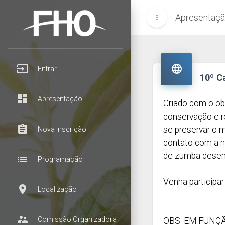
Apresentaç
more_vert
input

Entrar
10º C
dashboard
Apresentação
Criado com o ob
conservação e r
assignment
se preservar o 
Nova inscrição
contato com a n
de zumba desenv
list
Programação
Venha participar
room
Localização
supervisor_account
Comissão Organizadora
OBS: EM FUNÇ