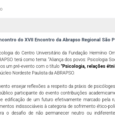
ão
ncontro do XVII Encontro da Abrapso Regional São P
cologia do Centro Universitário da Fundação Hermínio O
APSO terá como tema: "Aliança dos povos: Psicologia Soci
mos um pré-evento com o título
"Psicologia, relações étn
núcleo Nordeste Paulista da ABRAPSO.
vento ensejar reflexões a respeito da práxis de psicólog
público participante do evento contribuições academicam
 de edificação de um futuro efetivamente marcado pela 
lementos indissociáveis à categoria de sofrimento ético-p
para o desafio de não permanecer neutro ou indifere