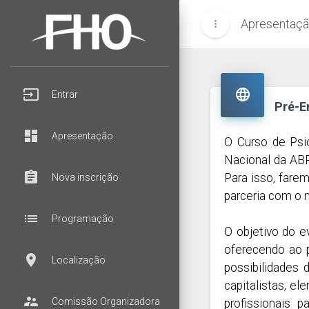
Apresentaç
more_vert
input

Entrar
Pré-E
dashboard
Apresentação
O Curso de Psi
Nacional da ABR
assignment
Para isso, fare
Nova inscrição
parceria com o 
list
Programação
O objetivo do e
oferecendo ao 
room
Localização
possibilidades
capitalistas, e
supervisor_account
Comissão Organizadora
profissionais 