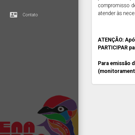
compromisso de
atender às nec
contact_mail
Contato
ATENÇÃO: Após
PARTICIPAR para
Para emissão de
(monitoramento