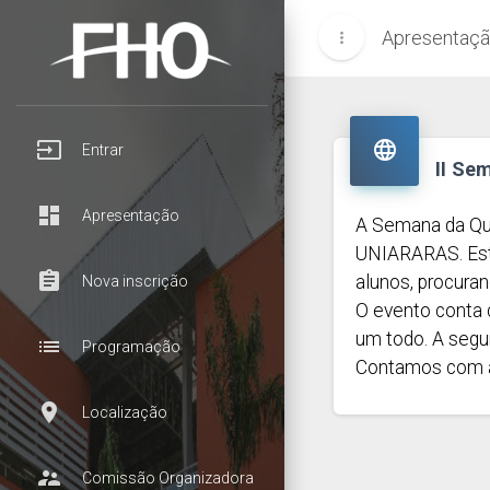
Apresentaç
more_vert
input

Entrar
II Se
dashboard
Apresentação
A Semana da Quí
UNIARARAS. Est
assignment
alunos, procura
Nova inscrição
O evento conta 
um todo. A segu
list
Programação
Contamos com a 
room
Localização
supervisor_account
Comissão Organizadora