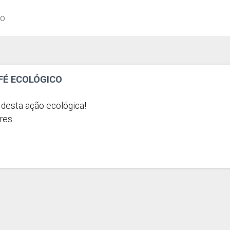
ão
AFÉ ECOLÓGICO
 desta ação ecológica!
ores