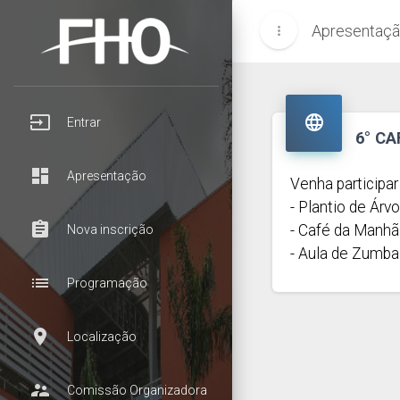
Apresentaç
more_vert
input

Entrar
6° C
dashboard
Apresentação
Venha participar
- Plantio de Árv
assignment
- Café da Manhã
Nova inscrição
- Aula de Zumba
list
Programação
room
Localização
supervisor_account
Comissão Organizadora