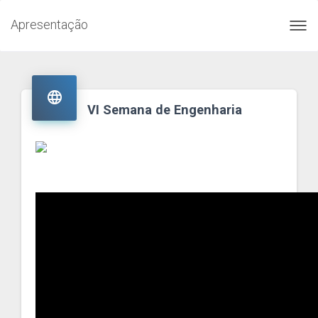
Apresentação
Toggl
navig

VI Semana de Engenharia