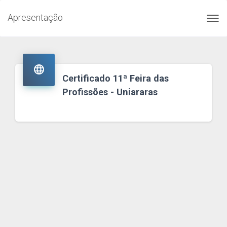
Apresentação
Toggl
navig

Certificado 11ª Feira das
Profissões - Uniararas