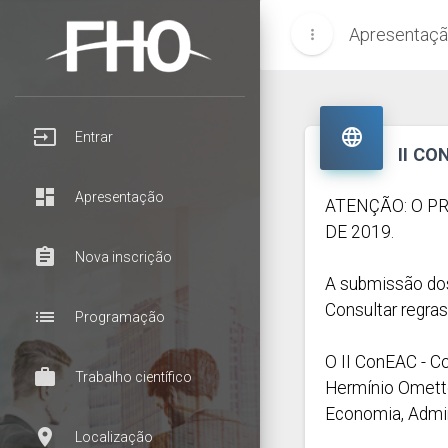
Apresentaç
more_vert
input

Entrar
II C
dashboard
Apresentação
ATENÇÃO: O P
DE 2019.
assignment
Nova inscrição
A submissão dos
Consultar regra
list
Programação
O II ConEAC - C
work
Trabalho científico
Hermínio Ometto
Economia, Admin
room
Localização