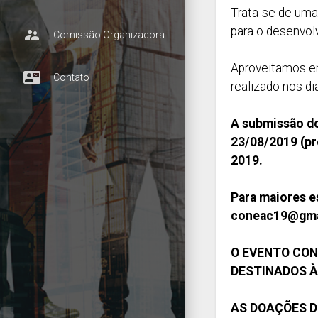
Trata-se de uma
para o desenvolv
supervisor_account
Comissão Organizadora
Aproveitamos en
contact_mail
Contato
realizado nos di
A submissão do
23/08/2019 (pr
2019.
Para maiores e
coneac19@gma
O EVENTO CON
DESTINADOS À
AS DOAÇÕES 