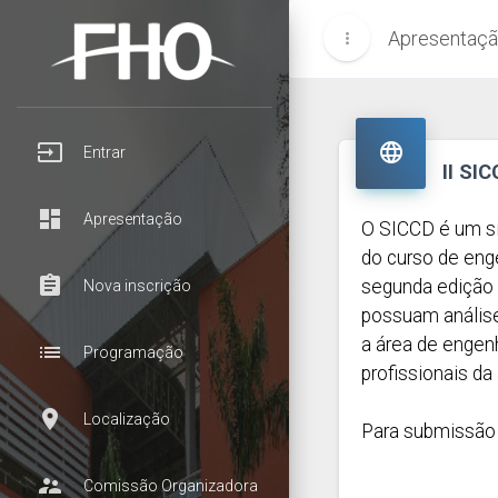
Apresentaç
more_vert
input

Entrar
II SI
dashboard
Apresentação
O SICCD é um si
do curso de eng
assignment
segunda edição 
Nova inscrição
possuam análise 
a área de engen
list
Programação
profissionais da 
room
Localização
Para submissão 
supervisor_account
Comissão Organizadora