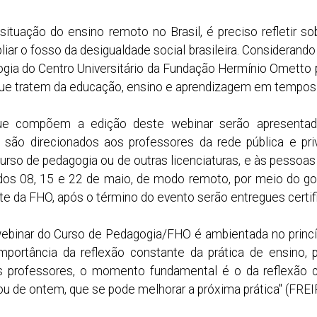
 situação do ensino remoto no Brasil, é preciso refletir s
iar o fosso da desigualdade social brasileira. Considerand
gia do Centro Universitário da Fundação Hermínio Ometto 
que tratem da educação, ensino e aprendizagem em tempo
e compõem a edição deste webinar serão apresentado
são direcionados aos professores da rede pública e priv
urso de pedagogia ou de outras licenciaturas, e às pessoas
os 08, 15 e 22 de maio, de modo remoto, por meio do goo
ite da FHO, após o término do evento serão entregues certif
ebinar do Curso de Pedagogia/FHO é ambientada no princí
portância da reflexão constante da prática de ensino, po
 professores, o momento fundamental é o da reflexão crí
 ou de ontem, que se pode melhorar a próxima prática" (FREIR