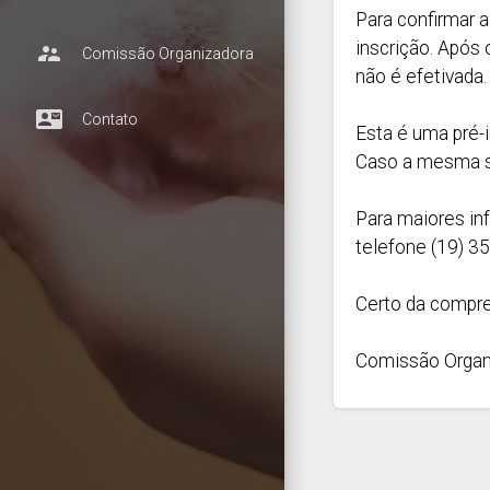
Para confirmar a
inscrição. Após 
supervisor_account
Comissão Organizadora
não é efetivada.
contact_mail
Contato
Esta é uma pré-i
Caso a mesma se
Para maiores in
telefone (19) 3
Certo da compr
Comissão Organ