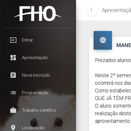
Apresentaç
more_vert
input

Entrar
MANE
dashboard
Apresentação
Prezados alunos
assignment
Neste 2º semest
Nova inscrição
ocorrerá nos di
Como estabeleci
list
Programação
QUE JÁ TÊM P
O aluno somente
work
Trabalho científico
realização dest
aproveitamento n
room
Localização