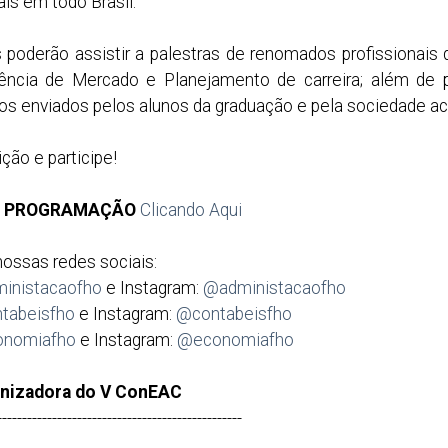
ais em todo Brasil.
s poderão assistir a palestras de renomados profissionai
gência de Mercado e Planejamento de carreira; além de pr
cos enviados pelos alunos da graduação e pela sociedade a
ição e participe!
A PROGRAMAÇÃO
Clicando Aqui
ossas redes sociais:
inistacaofho
e Instagram:
@administacaofho
tabeisfho
e Instagram:
@contabeisfho
nomiafho
e Instagram:
@economiafho
nizadora do V ConEAC
-------------------------------------------------