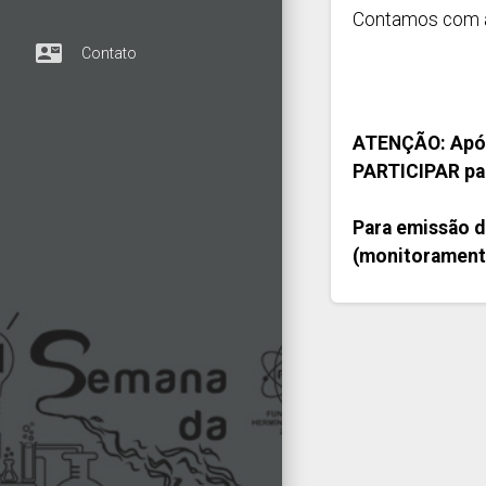
Contamos com a 
contact_mail
Contato
ATENÇÃO: Após
PARTICIPAR par
Para emissão de
(monitoramento