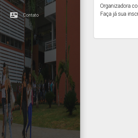
Organizadora co
Faça já sua insc
contact_mail
Contato