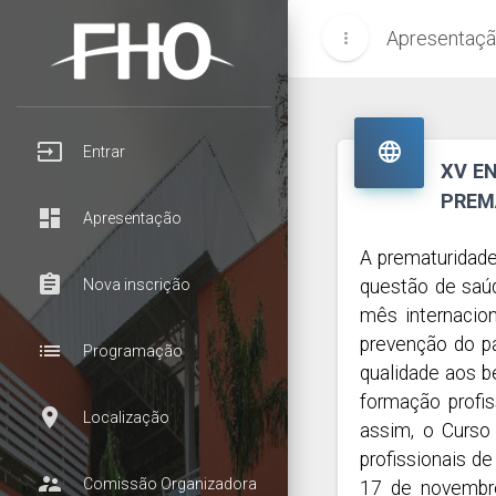
Apresentaç
more_vert
input

Entrar
XV E
PREM
dashboard
Apresentação
A prematuridad
assignment
Nova inscrição
questão de saú
mês internacion
prevenção do p
list
Programação
qualidade aos b
formação profi
room
Localização
assim, o Curso
profissionais d
supervisor_account
Comissão Organizadora
17 de novembro