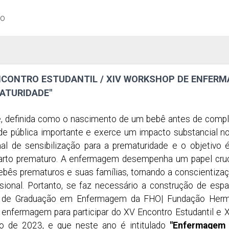
ão
NCONTRO ESTUDANTIL / XIV WORKSHOP DE ENFERM
ATURIDADE"
e, definida como o nascimento de um bebê antes de comp
de pública importante e exerce um impacto substancial 
al de sensibilização para a prematuridade e o objetivo 
arto prematuro. A enfermagem desempenha um papel cruc
ebês prematuros e suas famílias, tornando a conscientiz
ssional. Portanto, se faz necessário a construção de e
 de Graduação em Enfermagem da FHO| Fundação Hermín
e enfermagem para participar do XV Encontro Estudantil e
 de 2023, e que neste ano é intitulado
"Enfermagem 