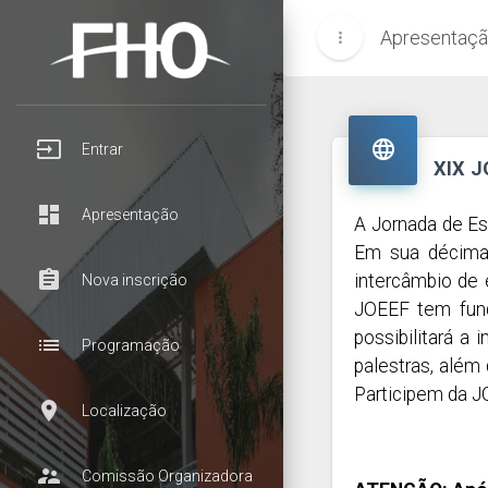
Apresentaç
more_vert
input

Entrar
XIX 
dashboard
Apresentação
A Jornada de Es
Em sua décima 
assignment
intercâmbio de e
Nova inscrição
JOEEF tem fund
possibilitará a
list
Programação
palestras, além
Participem da J
room
Localização
supervisor_account
Comissão Organizadora