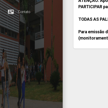
ATENÇÃO: Após
PARTICIPAR para
contact_mail
Contato
TODAS AS PAL
Para emissão de
(monitoramento