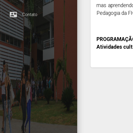
mas aprendendo
Pedagogia da F
contact_mail
Contato
PROGRAMAÇÃO
Atividades cult