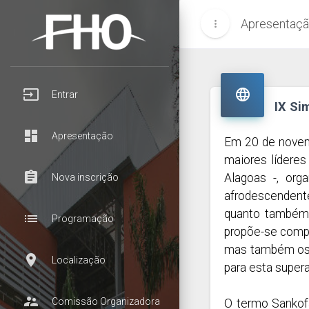
Apresentaç
more_vert
input

Entrar
IX Si
dashboard
Apresentação
Em 20 de novemb
maiores lídere
assignment
Alagoas -, org
Nova inscrição
afrodescendente 
quanto também 
list
Programação
propõe-se compr
mas também os o
room
Localização
para esta super
supervisor_account
Comissão Organizadora
O termo Sankofa