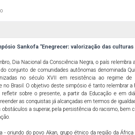
ão
mpósio Sankofa "Enegrecer: valorização das culturas a
ro, Dia Nacional da Consciência Negra, o país relembra 
s do conjunto de comunidades autônomas denominada Quil
anizadas no século XVII em resistência ao regime de
no Brasil. O objetivo deste simpósio é tanto relembrar a hi
refletir sobre o presente, a partir da Educação e em d
eender as conquistas já alcançadas em termos de igualdad
bstáculos a superar, pela persistência do racismo, bem c
ação.
 - oriundo do povo Akan, grupo étnico da região da África 