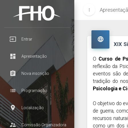
Apresentaç
more_vert
input

Entrar
XIX S
dashboard
Apresentação
O
Curso de Ps
reflexão da Psi
assignment
eventos são de
Nova inscrição
tradição do no
Psicologia e C
list
Programação
O objetivo do e
room
Localização
de guerra, como
recursos natura
supervisor_account
Comissão Organizadora
como um dos in