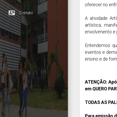
oferecer no enf
contact_mail
Contato
A atividade Art
artística, man
envolvimento e p
Entendemos que
eventos e dema
ensino e de for
ATENÇÃO: Após 
em QUERO PARTI
TODAS AS PAL
Para emissão de