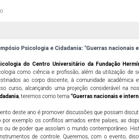
ão
impósio Psicologia e Cidadania: "Guerras nacionais e
icologia do Centro Universitário da Fundação Herm
cologia como ciência e profissão, além da utilização de
stinados ao corpo discente, à comunidade acadêmica e
sso curso, alcançando uma projeção considerável na no
idadania
, teremos como tema
"Guerras nacionais e inter
vento deste ano é promover discussões que possam discutir 
 por exemplo os conflitos armados entre países, as disputas
is ou de poder que assolam o mundo contemporâneo. Histo
strumentos de controle. Queremos, com o evento, discut